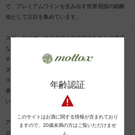
で、プレミアムワインを生み出す世界屈指の銘醸
地として注目を集めています。
スターゲイザーはタスマニアの中でもさらに冷涼
な南部、コール・リヴァー・ヴァレーを本拠地と
するワイナリー。
タスマニアにおけるアルザスブレンド（フラン
ス・アルザス地方のスタイル）を確立した第一人
年齢認証
者として、スターゲイザーがパイオニアとなって
います。
このサイトはお酒に関する情報が含まれており
アルザスブレンドで造られた白ワイン「トゥペ
ますので、
20歳未満の方はご覧いただけませ
ロ」は、主体となるピノ・グリがボディを、リー
ん。