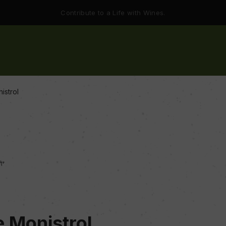
Contribute to a Life with Wines.
istrol
ャ
 Monistrol