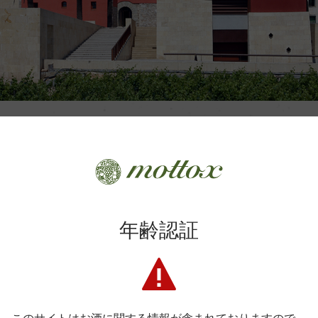
ワイナリー正面
る歴史を誇る1882年設立のワイナリー。カバの中心地、カタルーニ
めると総面積はサン・サドゥルニで最大規模となる。設立以来、
近年では特にイギリス向けに大きく躍進しています。
年齢認証
ンス！