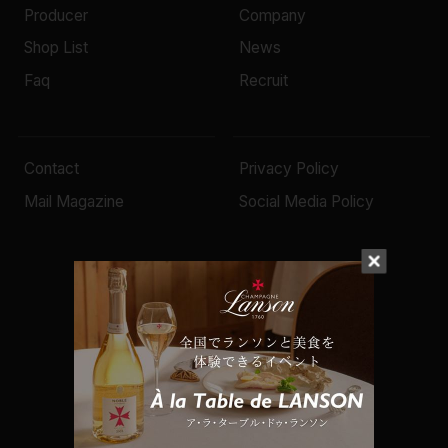
Producer
Company
Shop List
News
Faq
Recruit
Contact
Privacy Policy
Mail Magazine
Social Media Policy
© 2022 Mottox inc.