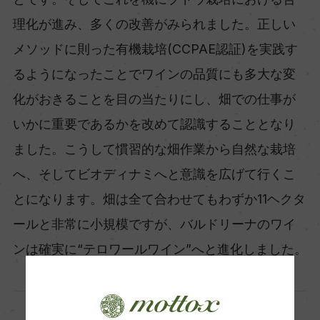
理化が進み、多くの改善がみられました。正しい
メソッドに則った有機栽培(CCPAE認証)を実践す
るようになったことでワインの品質にも多大な変
化がおきることを目の当たりにし、畑での仕事が
いかに重要であるかを改めて認識することとなり
ました。こうして慣習的な畑作業から自然な栽培
へ、そしてビオディナミへと意識を広げて行くこ
とになります。畑は全て合わせてもわずか11ヘクタ
ールと非常に小規模ですが、バルドリーナのワイ
ンは確実に“テロワールワイン”へと進化しました。