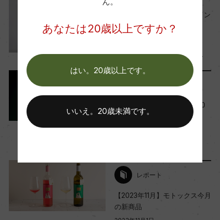
ん。
今月のバイヤーおすすめワイン
【2026年2月】
あなたは20歳以上ですか？
2026年2月1日
ワイン
テイスティング
…
はい。20歳以上です。
ワインのキホン
イタリアワインの特徴。全20
いいえ。20歳未満です。
州の産地を詳しく解説
2024年1月31日
ワイン
イタリア
…
レポート
【2023年11月】モトックス今月
の新商品