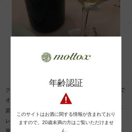
1995年でもまだまだ若々しい！
年齢認証
クリンは4つの品種が個性を奏でることで、まるで
オーケストラのようにまとまり、複雑な味わいを
楽しめるワインです。若いうちはフレッシュなグ
このサイトはお酒に関する情報が含まれており
レープフルーツの香りが印象的でトーストや焼き
ますので、
20歳未満の方はご覧いただけませ
菓子のニュアンスもあり複雑なワインです。酸味
ん。