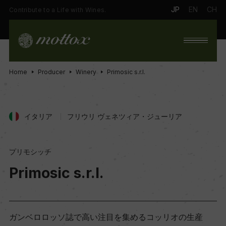
JP
EN
CH
Contribute to a Life with Wines.
Home
Producer
Winery
Primosic s.r.l.
イタリア
フリウリ ヴェネツィア・ジューリア
プリモシッチ
Primosic s.r.l.
ガンベロロッソ誌で高い注目を集めるコッリオの生産