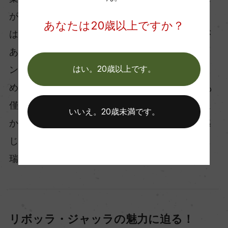
が豊かで長い余韻が楽しめます。さらに驚くべき
あなたは20歳以上ですか？
はその熟成のポテンシャルです。高いミネラルが
あるため、20-30年は熟成する素晴らしい白ワイ
ンです。ワイナリーではポテンシャルの研究のた
はい。20歳以上です。
めプライベートストックとして90年代のワインも
僅かに残しています。数十年経ったワインでも豊
いいえ。20歳未満です。
かな果実味、美しい酸、ミネラルがしっかりと感
じられます。まるで時が止まったかの如く非常に
瑞々しさを保ったワインです。
リボッラ・ジャッラの魅力に迫る！