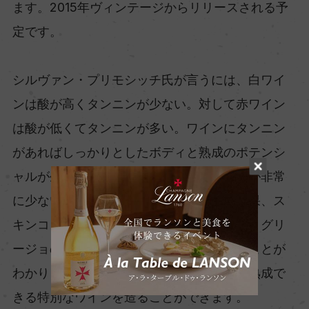
ます。2015年ヴィンテージからリリースされる予
定です。
シルヴァン・プリモシッチ氏が言うには、白ワイ
ンは酸が高くタンニンが少ない。対して赤ワイン
は酸が低くてタンニンが多い。ワインにタンニン
があればしっかりとしたボディと熟成のポテンシ
ャルが生まれます。ピノ・グリージョは酸が非常
に少ない品種ですが、試行錯誤を重ねた結果、ス
キンコンタクトを約７日間行うことでピノ・グリ
ージョのタンニンがワインにしっかり入ることが
わかりました。非常にボリューム感のある熟成で
きる特別なワインを造ることができます。