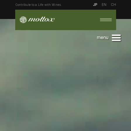
JP
EN
CH
Contribute to a Life with Wines.
トップ
会社を知る
社員を知る
トップメッセージ
ミッション
働く環境を知る
堀
仕事の流れ
佐藤
募集概要
キャリアパス
福井
教育体制
辻