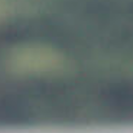
求める人物像
Entry
福利厚生
赤尾
募集要項
谷口
松浦