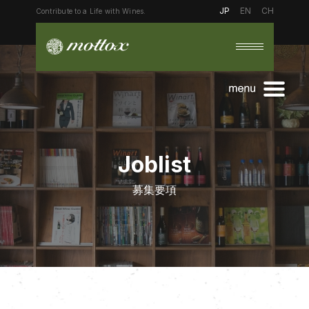
JP
EN
CH
Contribute to a Life with Wines.
トップ
Joblist
会社を知る
募集要項
社員を知る
トップメッセージ
ミッション
働く環境を知る
堀
仕事の流れ
佐藤
募集概要
キャリアパス
福井
教育体制
辻