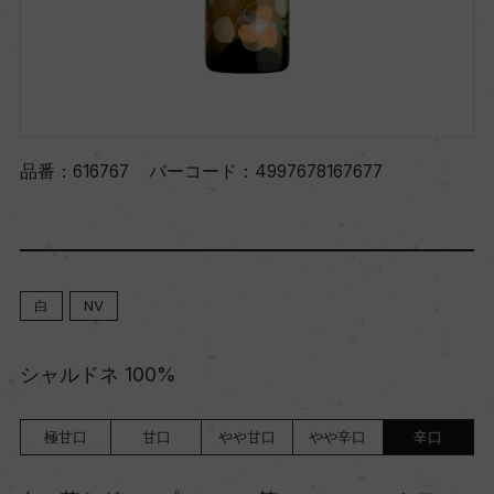
品番：
616767
バーコード：
4997678167677
白
NV
シャルドネ 100%
極甘口
甘口
やや甘口
やや辛口
辛口