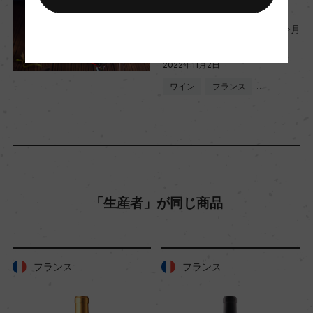
レポート
入数
【2022年11月】モトックス今月
12
の新商品
2022年11月2日
ワイン
フランス
…
色
白
キャップの仕様
コルク
「生産者」が同じ商品
フランス
フランス