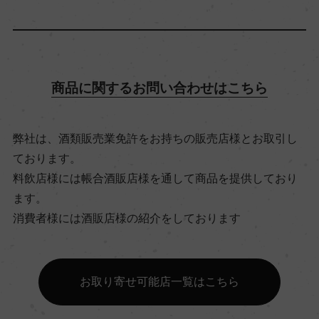
アルコール度数
12％
商品に関するお問い合わせはこちら
飲み頃温度
8℃
弊社は、酒類販売業免許をお持ちの販売店様とお取引し
ております。
料飲店様には帳合酒販店様を通して商品を提供しており
ビオ情報・認証機関
ます。
サステナブル農法
消費者様には酒販店様の紹介をしております
有機JAS認証
ー
お取り寄せ可能店一覧はこちら