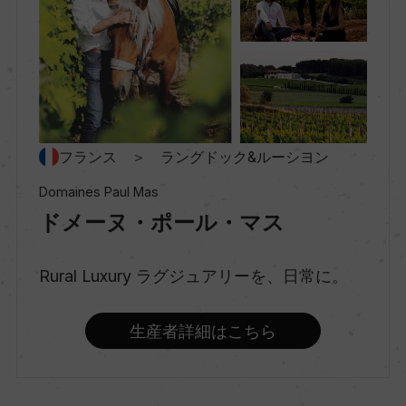
クレマン・ド・リムー
村名
ー
フランス ＞ ラングドック&ルーシヨン
種類
Domaines Paul Mas
スパークリングワイン
ドメーヌ・ポール・マス
味わい
Rural Luxury ラグジュアリーを、日常に。
辛口
生産者詳細はこちら
品種（原材料）
シャルドネ 100%