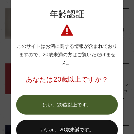
年齢認証
レポート
樹齢
【2023年12月】バイヤーおす
18年
すめワイン-Special Edition-
2023年12月1日
このサイトはお酒に関する情報が含まれており
土壌
ますので、
20歳未満の方はご覧いただけませ
ワイン
フランス
…
粘土石灰質
ん。
スタッフのつぶやき
あなたは20歳以上ですか？
品質分類・原産地呼称
【シマくんのなんでもランキン
ヴァン・ムスー
グ】GWにみんなで飲みたいワ
インランキング-2023年4月-
はい。20歳以上です。
2023年4月19日
格付
ワイン
フランス
…
ー
いいえ。20歳未満です。