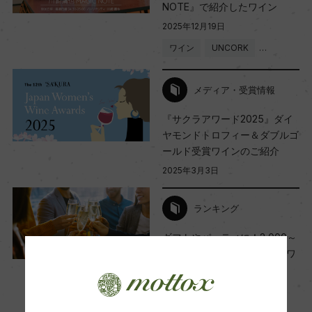
ー
NOTE』で紹介したワイン
2025年12月19日
ワイン
UNCORK
…
醗酵・熟成
醗酵：瓶内二次醗酵
メディア・受賞情報
熟成：瓶内熟成4カ月
『サクラアワード2025』ダイ
ヤモンドトロフィー＆ダブルゴ
年間生産量
ールド受賞ワインのご紹介
50000
2025年3月3日
ランキング
栽培面積
ギフトやパーティに！2,000～
0
7,000円の『スパークリングワ
イン』人気ランキング
平均収量
2023年12月22日
65hl/ha
ワイン
フランス
…