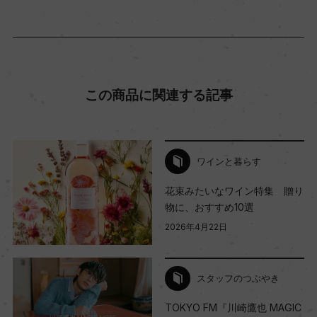
コンクール入賞歴
(NV)サクラアワード 2025 金賞
海外ワイン専門誌評価歴
この商品に関連する記事
ー
Wine Advocate 獲得点
ワインと暮らす
ー
花束みたいなワイン特集 贈り
物に、おすすめ10選
2026年4月22日
国内ワイン専門誌評価歴
ー
スタッフのつぶやき
Wine Spectator 得点
TOKYO FM『川崎鷹也 MAGIC