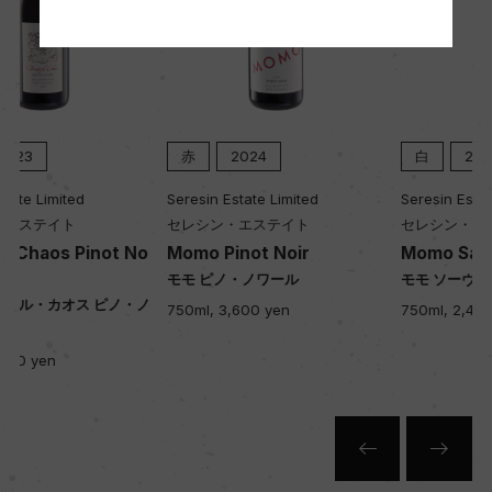
平均収量
32hl/ha
樹齢
赤
2024
白
2024
20年
Seresin Estate Limited
Seresin Estate Limited
セレシン・エステイト
セレシン・エステイト
土壌
o
Momo Pinot Noir
Momo Sauvignon Blanc
肥沃な粘土質土壌、砂を含む沖積土壌
モモ ピノ・ノワール
モモ ソーヴィニヨン・ブラン
ノ
750ml, 3,600 yen
750ml, 2,450 yen
品質分類・原産地呼称
マールボロG.I.
格付