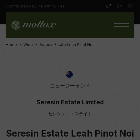
JP
EN
CH
Contribute to a Life with Wines.
Home
Wine
Seresin Estate Leah Pinot Noir
ニュージーランド
Seresin Estate Limited
セレシン・エステイト
Seresin Estate Leah Pinot Noi