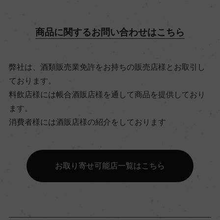
商品に関するお問い合わせはこちら
飲み頃温度
16℃
弊社は、酒類販売業免許をお持ちの販売店様とお取引し
ております。
ビオ情報・認証機関
料飲店様には帳合酒販店様を通して商品を提供しており
ビオディナミ / ビオロジック, (ビオディナミ)Deme
ます。
ter (ビオロジック)Bio-Gro
消費者様には酒販店様の紹介をしております
有機JAS認証
ー
お取り寄せ可能店一覧はこちら
コンクール入賞歴
ー