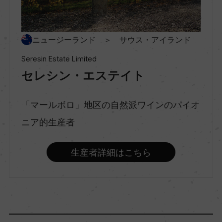
村名
ー
ニュージーランド ＞ サウス・アイランド
種類
Seresin Estate Limited
スティルワイン
セレシン・エステイト
味わい
「マールボロ」地区の自然派ワインのパイオ
フルボディ
ニア的生産者
生産者詳細はこちら
品種（原材料）
ピノ・ノワール 100%
アルコール度数
14％