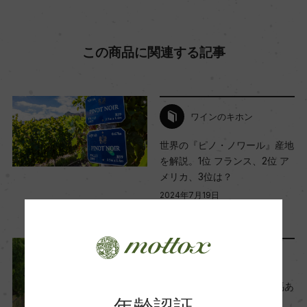
海外ワイン専門誌評価歴
この商品に関連する記事
(2023)「マイケル・クーパー」 4.5星/「キャメロ
ン・ダグラス」94点/「ジュリア・ハーディング」
16.5点
ワインのキホン
世界の『ピノ・ノワール』産地
Wine Advocate 獲得点
を解説。1位 フランス、2位 ア
ー
メリカ、3位は？
2024年7月19日
国内ワイン専門誌評価歴
ワイン
フランス
…
ー
Another Story
走る馬あれば、ワイン造る馬あ
Wine Spectator 得点
年齢認証
り。