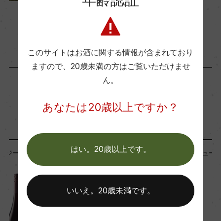
ー
2022年6月13日
ワイン
ニュージーランド
醗酵・熟成
醗酵：除梗後、低温下で漬け込み、天然酵母+厳選
このサイトはお酒に関する情報が含まれており
酵母で醗酵(マセレーション4週間程度)
ますので、
20歳未満の方はご覧いただけませ
熟成：フレンチオーク樽 10カ月(225L/新樽比率1
ん。
5%)、無清澄
あなたは20歳以上ですか？
「生産者」が同じ商品
年間生産量
15600
はい。20歳以上です。
ニュージーランド
ニュージーランド
栽培面積
いいえ。20歳未満です。
3.8ha