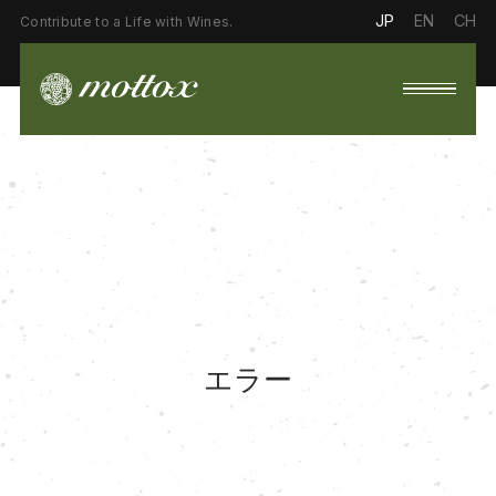
JP
EN
CH
Contribute to a Life with Wines.
エラー