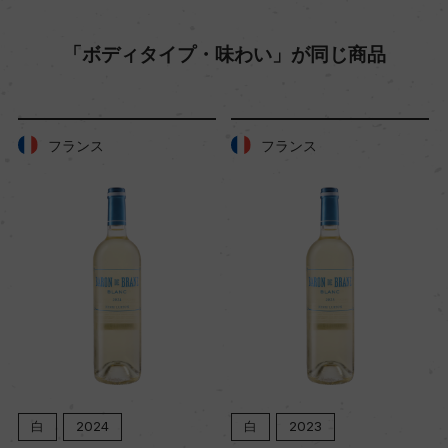
色
「ボディタイプ・味わい」が同じ商品
白
キャップの仕様
フランス
フランス
スクリューキャップ
白
2024
白
2023