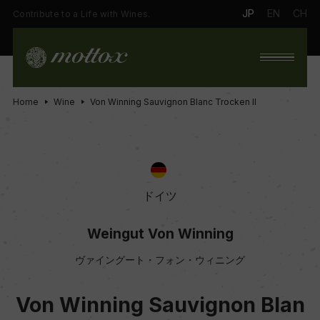
JP
EN
CH
Contribute to a Life with Wines.
Home
Wine
Von Winning Sauvignon Blanc Trocken II
ドイツ
Weingut Von Winning
ヴァイングート・フォン・ウィニング
Von Winning Sauvignon Blan