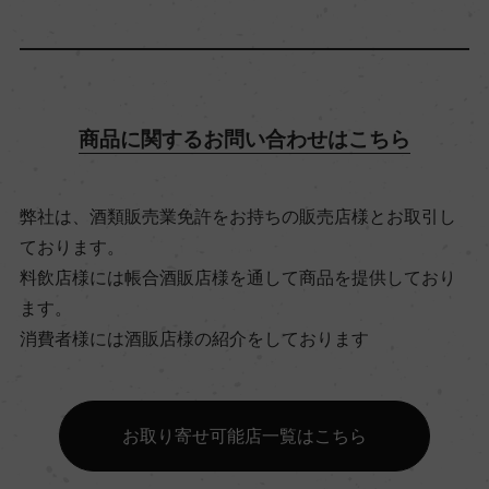
飲み頃温度
10℃
商品に関するお問い合わせはこちら
ビオ情報・認証機関
ビオディナミ, 認証無
弊社は、酒類販売業免許をお持ちの販売店様とお取引し
ております。
料飲店様には帳合酒販店様を通して商品を提供しており
有機JAS認証
ます。
ー
消費者様には酒販店様の紹介をしております
コンクール入賞歴
お取り寄せ可能店一覧はこちら
ー