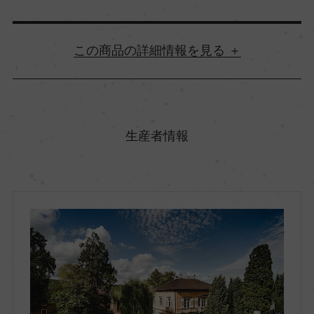
詳細情報
原産国名
ドイツ
生産者情報
地方名
ファルツ
地区名
ー