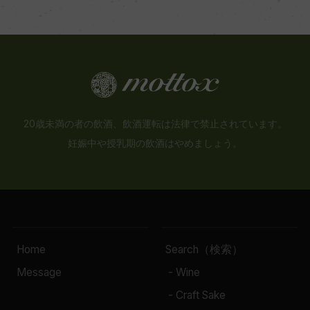
20歳未満の者の飲酒、飲酒運転は法律で禁止されています。
妊娠中や授乳期の飲酒はやめましょう。
Home
Search（検索）
Message
- Wine
- Craft Sake