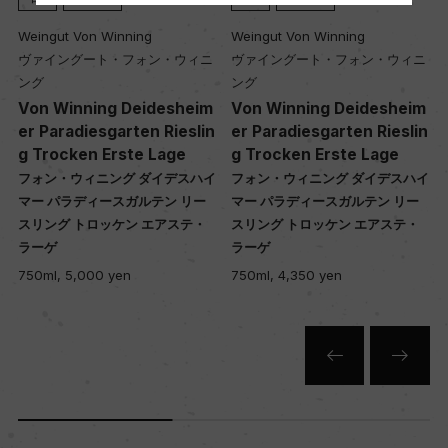
12年
Weingut Von Winning
Weingut Von Winning
ヴァイングート・フォン・ウィニ
ヴァイングート・フォン・ウィニ
土壌
ング
ング
砂岩、第三紀の石灰岩、レス、砂質ローム
Von Winning Deidesheim
Von Winning Deidesheim
c
er Paradiesgarten Rieslin
er Paradiesgarten Rieslin
g Trocken Erste Lage
g Trocken Erste Lage
イ
フォン・ウィニング ダイデスハイ
フォン・ウィニング ダイデスハイ
品質分類・原産地呼称
マー パラディースガルテン リー
マー パラディースガルテン リー
クヴァリテーツヴァイン
ッ
スリング トロッケン エアステ・
スリング トロッケン エアステ・
ラーゲ
ラーゲ
750ml, 5,000 yen
750ml, 4,350 yen
格付
ー
入数
12