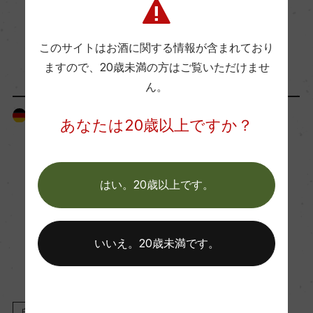
醗酵：ステンレスタンク
熟成：ステンレスタンク6ー8カ月
このサイトはお酒に関する情報が含まれており
「生産者」が同じ商品
ますので、
20歳未満の方はご覧いただけませ
年間生産量
ん。
60000
ドイツ
ドイツ
あなたは20歳以上ですか？
栽培面積
6.5ha
はい。20歳以上です。
平均収量
いいえ。20歳未満です。
70hl/ha
樹齢
白
2023
白
2022