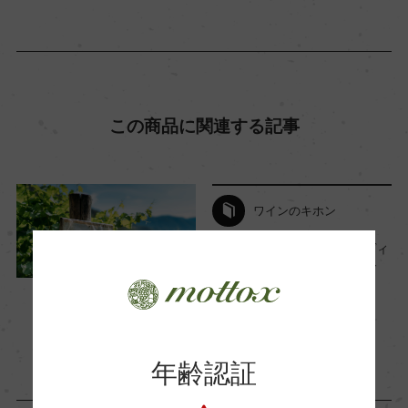
海外ワイン専門誌評価歴
ー
Wine Advocate 獲得点
この商品に関連する記事
ー
国内ワイン専門誌評価歴
ワインのキホン
ー
2番目に愛される白 『ソーヴィ
ニヨン・ブラン』完全ガイド
2023年6月1日
Wine Spectator 得点
ワイン
フランス
…
ー
年齢認証
醗酵・熟成