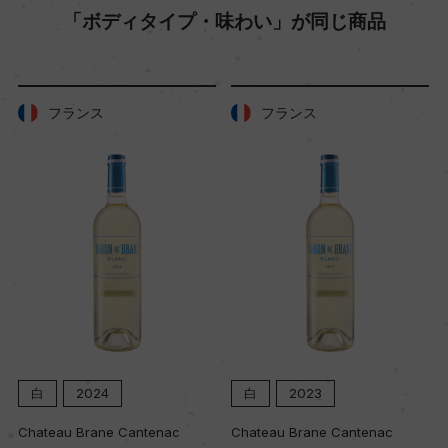
「ボディタイプ・味わい」が同じ商品
樹齢
平均40年
フランス
フランス
土壌
キンメリジャン
品質分類・原産地呼称
A.O.C.シャブリ グラン・クリュ
格付
白
2024
白
2023
グラン・クリュ
Chateau Brane Cantenac
Chateau Brane Cantenac