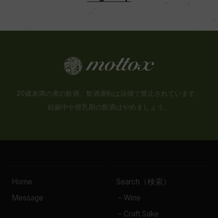
20歳未満の者の飲酒、飲酒運転は法律で禁止されています。
妊娠中や授乳期の飲酒はやめましょう。
Home
Search（検索）
Message
- Wine
- Craft Sake