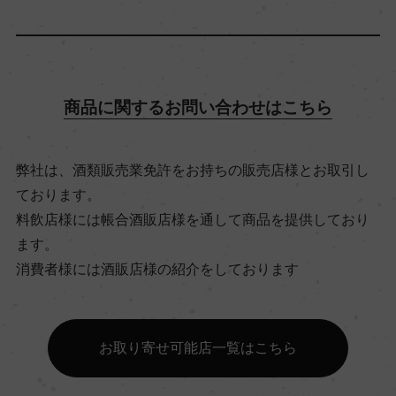
13.5％
飲み頃温度
商品に関するお問い合わせはこちら
12℃
弊社は、酒類販売業免許をお持ちの販売店様とお取引し
ビオ情報・認証機関
ております。
リュット・レゾネ
料飲店様には帳合酒販店様を通して商品を提供しており
ます。
有機JAS認証
消費者様には酒販店様の紹介をしております
ー
お取り寄せ可能店一覧はこちら
コンクール入賞歴
ー