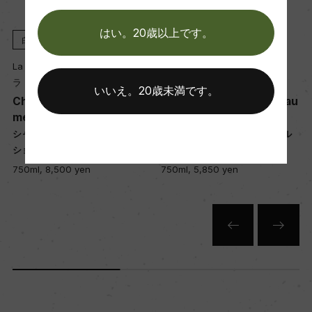
醗酵・熟成
醗酵：ステンレスタンク及びオーク樽(225L)/MLF
はい。20歳以上です。
白
2022
白
2017
有
La Chablisienne
La Chablisienne
熟成：ステンレスタンク7カ月及びオーク樽8カ月
ラ・シャブリジェンヌ
ラ・シャブリジェンヌ
いいえ。20歳未満です。
(225L、新樽無)
u
Chablis 1er Cru Fourchau
Chablis 1er Cru Fourchau
me
me
シャブリ プルミエ・クリュ フル
シャブリ プルミエ・クリュ フル
年間生産量
ショーム
ショーム
35000
750ml, 8,500 yen
750ml, 5,850 yen
栽培面積
7.2ha
平均収量
54hl/ha