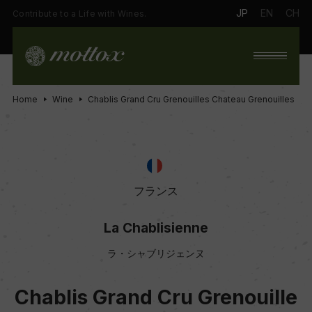
JP
EN
CH
Contribute to a Life with Wines.
Home
Wine
Chablis Grand Cru Grenouilles Chateau Grenouilles
フランス
La Chablisienne
ラ・シャブリジェンヌ
Chablis Grand Cru Grenouille