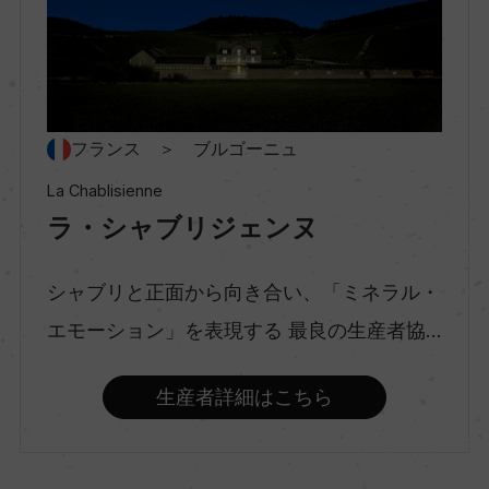
村名
ー
種類
フランス ＞ ブルゴーニュ
スティルワイン
La Chablisienne
ラ・シャブリジェンヌ
味わい
辛口
シャブリと正面から向き合い、「ミネラル・
エモーション」を表現する 最良の生産者協...
品種（原材料）
生産者詳細はこちら
シャルドネ 100%
アルコール度数