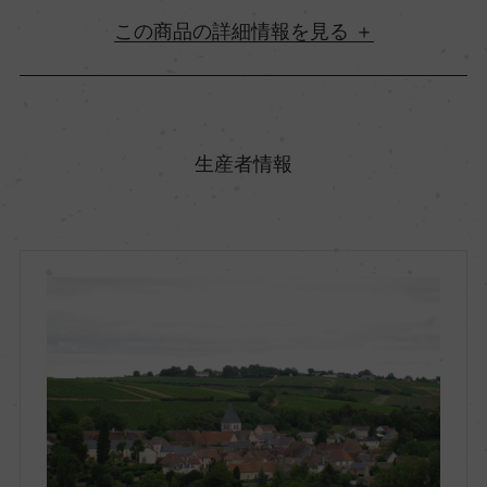
詳細情報
原産国名
フランス
生産者情報
地方名
ロワール
地区名
サントル・ロワール
村名
ー