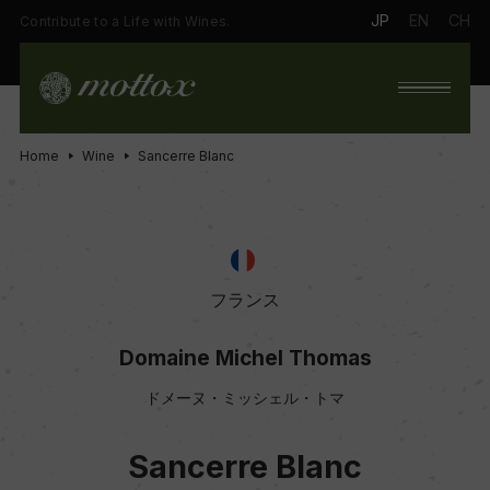
JP
EN
CH
Contribute to a Life with Wines.
Home
Wine
Sancerre Blanc
フランス
Domaine Michel Thomas
ドメーヌ・ミッシェル・トマ
Sancerre Blanc