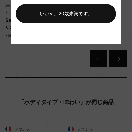
熟成：ステンレスタンク熟成 3カ月
Domaine Michel Thomas
Domaine Michel Thomas
ドメーヌ・ミッシェル・トマ
ドメーヌ・ミッシェル・トマ
いいえ。20歳未満です。
Sancerre Silex Blanc
Sancerre Blanc
年間生産量
サンセール シレックス 白
サンセール 白
85000
750ml, 4,600 yen
750ml, 4,400 yen
栽培面積
17ha
平均収量
65hl/ha
「ボディタイプ・味わい」が同じ商品
樹齢
35年
フランス
フランス