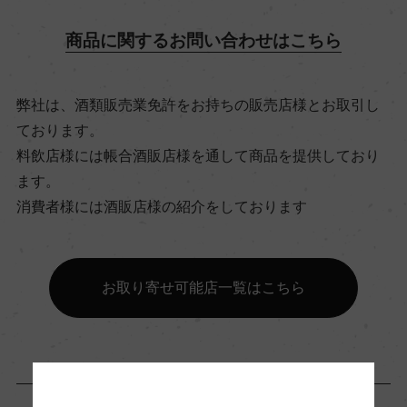
飲み頃温度
商品に関するお問い合わせはこちら
8℃
弊社は、酒類販売業免許をお持ちの販売店様とお取引し
ビオ情報・認証機関
ております。
リュット・レゾネ
料飲店様には帳合酒販店様を通して商品を提供しており
ます。
有機JAS認証
消費者様には酒販店様の紹介をしております
ー
お取り寄せ可能店一覧はこちら
コンクール入賞歴
ー
海外ワイン専門誌評価歴