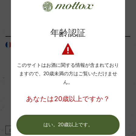
ー
「生産者」が同じ商品
Wine Advocate 獲得点
年齢認証
ー
フランス
フランス
国内ワイン専門誌評価歴
このサイトはお酒に関する情報が含まれており
ー
ますので、
20歳未満の方はご覧いただけませ
ん。
Wine Spectator 得点
ー
あなたは20歳以上ですか？
醗酵・熟成
はい。20歳以上です。
醗酵：ステンレスタンク
白
2023
白
2024