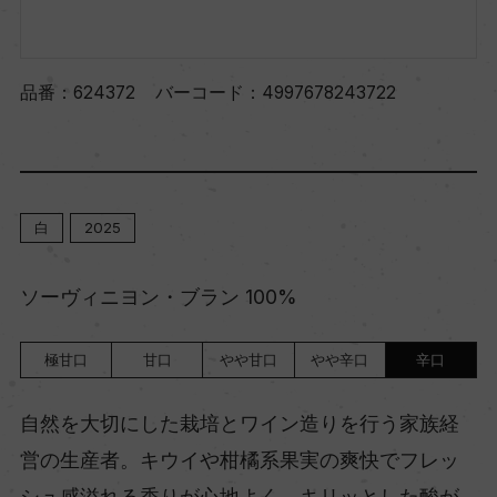
品番：
624372
バーコード：
4997678243722
白
2025
ソーヴィニヨン・ブラン 100%
極甘口
甘口
やや甘口
やや辛口
辛口
自然を大切にした栽培とワイン造りを行う家族経
営の生産者。キウイや柑橘系果実の爽快でフレッ
シュ感溢れる香りが心地よく、キリッとした酸が