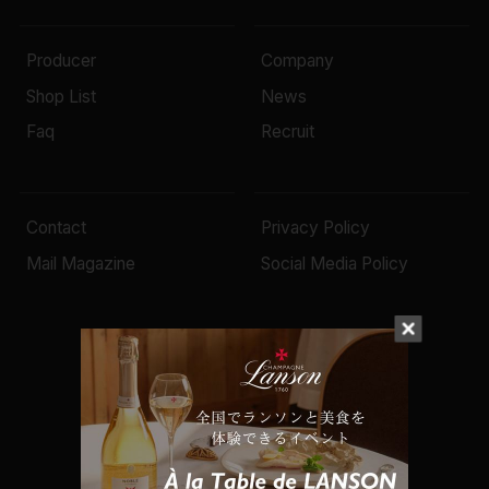
Producer
Company
Shop List
News
Faq
Recruit
Contact
Privacy Policy
Mail Magazine
Social Media Policy
© 2022 Mottox inc.