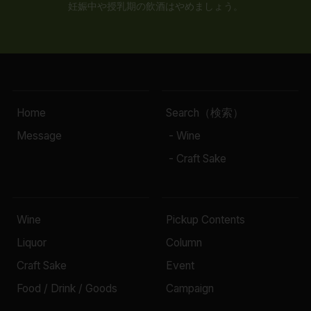
妊娠中や授乳期の飲酒はやめましょう。
Home
Search（検索）
Message
- Wine
- Craft Sake
Wine
Pickup Contents
Liquor
Column
Craft Sake
Event
Food / Drink / Goods
Campaign