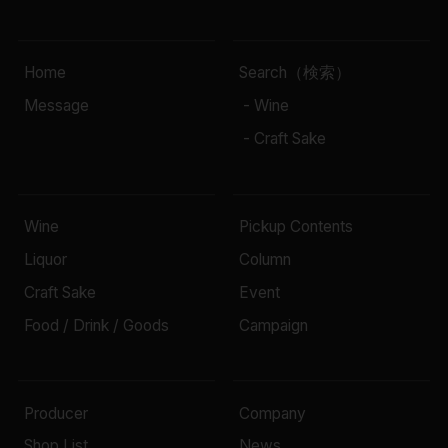
Home
Search（検索）
Message
- Wine
- Craft Sake
Wine
Pickup Contents
Liquor
Column
Craft Sake
Event
Food / Drink / Goods
Campaign
Producer
Company
Shop List
News