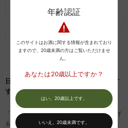
Fermier
フェルミエ
年齢認証
Kerner Sparkling
ケルナー スパークリング
750ml, オープンプライス
このサイトはお酒に関する情報が含まれており
ますので、
20歳未満の方はご覧いただけませ
ん。
あなたは20歳以上ですか？
日本酒（Craft Sake）バイヤーがおす
すめしたい日本酒
はい。20歳以上です。
「Craft Sake」とは、Value＆Qualityを理念に掲げ
いいえ。20歳未満です。
るワインインポーター「モトックス」が、ワイン