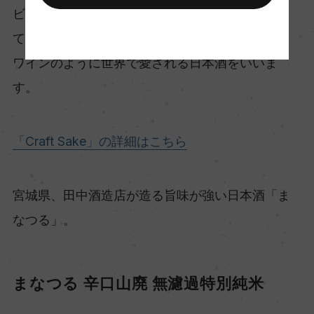
ビジネスのノウハウと豊富な国際感覚を活かし
て、想いを同じくする蔵元と協力して開発した、
ワインのように世界で愛される日本酒をいいま
す。
「Craft Sake」の詳細はこちら
宮城県、田中酒造店が造る旨味が強い日本酒「ま
なつる」。
まなつる 辛口山廃 無濾過特別純米