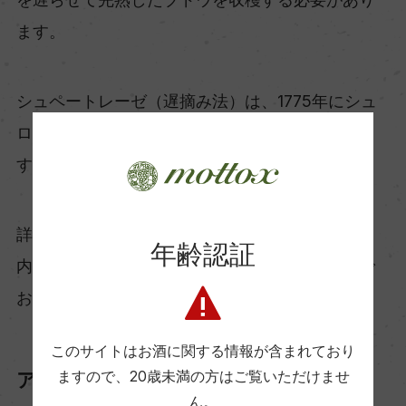
ます。
シュペートレーゼ（遅摘み法）は、1775年にシュ
ロス・ヨハニスブルグで偶然発見された方法で
す。
詳しくは、
『ドイツの白ワインはなぜ甘い』
後述の
年齢認証
内の『遅摘み法（シュペートレーゼ）の発見』で
お伝えします。
このサイトはお酒に関する情報が含まれており
ますので、
20歳未満の方はご覧いただけませ
アウスレーゼ（Auslese）
ん。