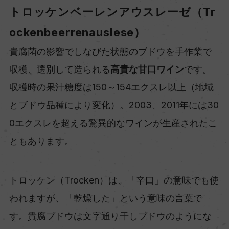
トロッケンベーレンアウスレーゼ（Tr
ockenbeerrenauslese）
貴腐菌の影響でしなびた状態のブドウを手作業で
収穫、選別して造られる
高貴な甘口ワイン
です。
収穫時の果汁糖度は150～154エクスレ以上（地域
とブドウ品種により変化）。2003、2011年には30
0エクスレを超える驚異的なワインが生産されたこ
ともあります。
トロッケン（Trocken）は、「辛口」の意味でも使
われますが、「乾燥した」という意味の言葉で
す。貴腐ブドウは文字通り干しブドウのようにな