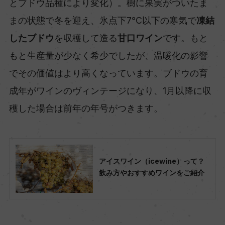
とブドウ品種により変化）。樹に果実がついたま
まの状態で冬を迎え、氷点下7℃以下の寒気で
凍結
したブドウ
を収穫して造る
甘口ワイン
です。もと
もと生産量が少なく希少でしたが、温暖化の影響
でその価値はより高くなっています。ブドウの育
成年がワインのヴィンテージになり、1月以降に収
穫した場合は前年の年号がつきます。
アイスワイン（icewine）って？
飲み方やおすすめワインをご紹介