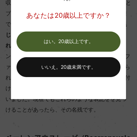
収穫時の果汁糖度は88～105エクスレ以上（地域と
ブドウ品種により変化）。完熟または貴腐の状態
あなたは20歳以上ですか？
で収穫する必要があります。
貴腐独特の香りが混
じった味わい
になり、
主に甘口
ですが
辛口も見ら
はい。20歳以上です。
れ
ます。1971年以前のアウスレーゼにはファイ
ン、ファイナー、ファイネストの3等級があり、フ
ァイネストが最も優れていました。3等級が認めら
いいえ。20歳未満です。
れなくなった際に生産者が独自に（*,**,***）を付
けたり金色のカプセルを使って差別化したりして
いました。現在でもこれらのような表記をを見つ
けることがあったら、その名残です。