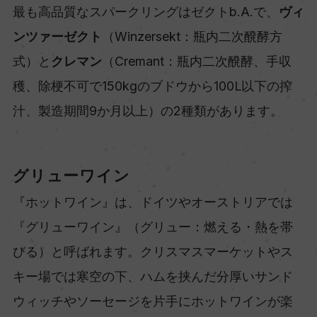
最も高品質なスパークリングはゼクトb.A.で、
ヴィ
ンツァーゼクト
（Winzersekt：瓶内二次醗酵方
式）と
クレマン
（Cremant：瓶内二次醗酵、手収
穫、除梗不可で150kgのブドウから100L以下の搾
汁、製造期間9か月以上）の2種類があります。
グリューワイン
『ホットワイン』は、ドイツやオーストリアでは
『グリューワイン』（グリュー：燃える・熱を帯
びる）と呼ばれます。クリスマスマーケットやス
キー場では寒空の下、ハムを挟んだ分厚いサンド
ウィッチやソーセージを片手にホットワインが楽