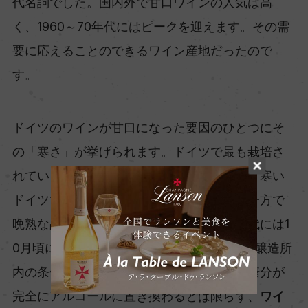
代名詞でした。国内外で甘口ワインの人気は高
く、1960～70年代にはピークを迎えます。その需
要に応えることのできるワイン産地だったので
す。
ドイツのワインが甘口になった要因のひとつにそ
の「寒さ」が挙げられます。ドイツで最も栽培さ
れている「リースリング」は、耐寒性が高く寒い
ドイツでも生育が可能な品種です。しかし一方で
晩熟な品種でもあり、温暖化以前の寒い時代には1
0月頃に熟していました。冷涼で湿気の多い醸造所
内の条件が重なると、醗酵によって果汁の糖分が
完全にアルコールに置き換わるとは限らず、
ワイ