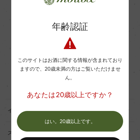
ロワール（11）
年齢認証
ジュラ（2）
サヴォワ（1）
アルザス（2）
このサイトはお酒に関する情報が含まれており
ますので、
20歳未満の方はご覧いただけませ
シャンパーニュ（3）
ん。
その他（1）
あなたは20歳以上ですか？
イタリア（93）
はい。20歳以上です。
スペイン（36）