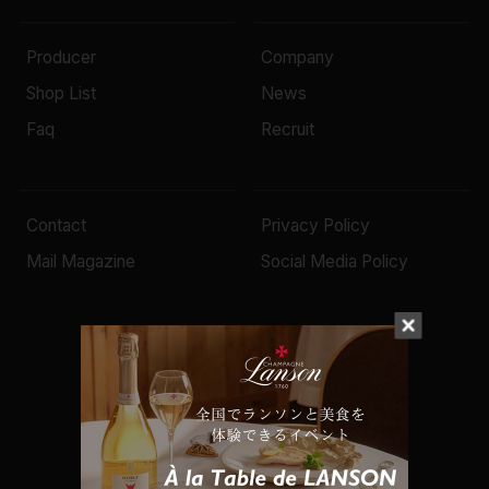
Producer
Company
Shop List
News
Faq
Recruit
Contact
Privacy Policy
Mail Magazine
Social Media Policy
© 2022 Mottox inc.