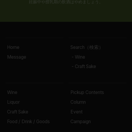
妊娠中や授乳期の飲酒はやめましょう。
Home
Search（検索）
Message
- Wine
- Craft Sake
Wine
Pickup Contents
Liquor
Column
Craft Sake
Event
Food / Drink / Goods
Campaign