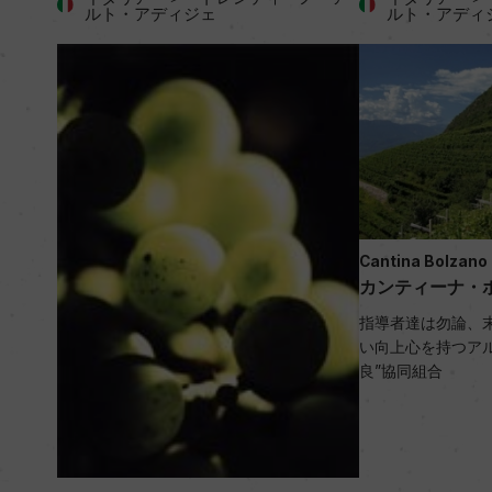
ルト・アディジェ
ルト・アディ
Cantina Bolzano
カンティーナ・
指導者達は勿論、
い向上心を持つア
良”協同組合