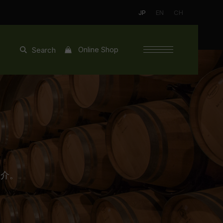
JP
EN
CH
Online Shop
Search
紹介。