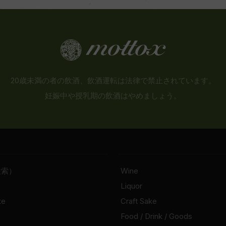
20歳未満の者の飲酒、飲酒運転は法律で禁止されています。
妊娠中や授乳期の飲酒はやめましょう。
検索）
Wine
Liquor
ke
Craft Sake
Food / Drink / Goods