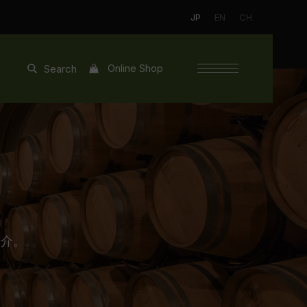
JP
EN
CH
Online Shop
Search
紹介。