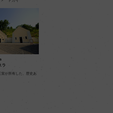
 ＞ トカイ
a
スラ
王室が所有した、歴史あ