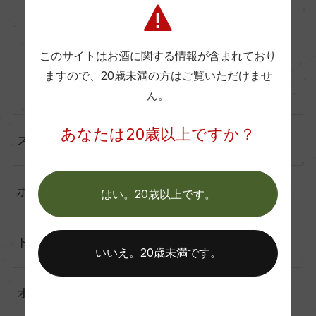
シチーリア（7）
サルデーニャ（1）
このサイトはお酒に関する情報が含まれており
ますので、
20歳未満の方はご覧いただけませ
その他（1）
ん。
あなたは20歳以上ですか？
スペイン（36）
ポルトガル（10）
はい。20歳以上です。
ドイツ（19）
いいえ。20歳未満です。
オーストリア（2）