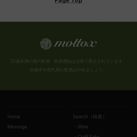
20歳未満の者の飲酒、飲酒運転は法律で禁止されています。
妊娠中や授乳期の飲酒はやめましょう。
Home
Search（検索）
Message
- Wine
- Craft Sake