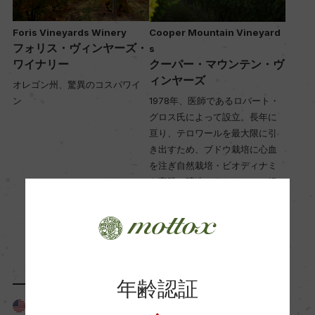
Foris Vineyards Winery
Cooper Mountain Vineyard
フォリス・ヴィンヤーズ・
s
ワイナリー
クーパー・マウンテン・ヴ
ィンヤーズ
オレゴン州、驚異のコスパワイ
ン
1978年、医師であるロバート・
グロス氏によって設立。長年に
亘り、テロワールを最大限に引
き出すため、ブドウ栽培に心血
を注ぎ自然栽培・ビオディナミ
を実践。醸造はラトゥールで経
験を積んだフランス人醸造家ジ
ル・デ・ドミンゴ氏ががSO2の
添加量を抑えた、生命力を感じ
るテロワールに忠実な美しワイ
ンを産みだしています。
年齢認証
アメリカ ＞ ニューヨ
ーク