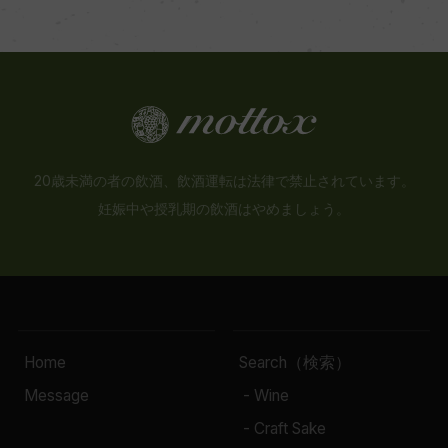
20歳未満の者の飲酒、飲酒運転は法律で禁止されています。
妊娠中や授乳期の飲酒はやめましょう。
Home
Search（検索）
Message
- Wine
- Craft Sake