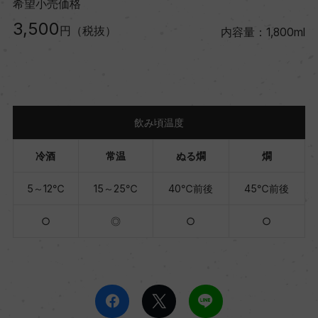
希望小売価格
3,500
円（税抜）
内容量：1,800ml
飲み頃温度
冷酒
常温
ぬる燗
燗
5～12℃
15～25℃
40℃前後
45℃前後
○
◎
○
○