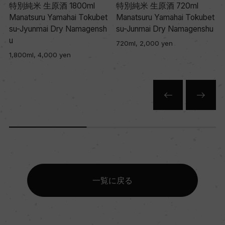
特別純米 生原酒 1800ml
特別純米 生原酒 720ml
s
Manatsuru Yamahai Tokubet
Manatsuru Yamahai Tokubet
su-Jyunmai Dry Namagensh
su-Junmai Dry Namagenshu
u
720ml, 2,000 yen
1,800ml, 4,000 yen
一覧に戻る