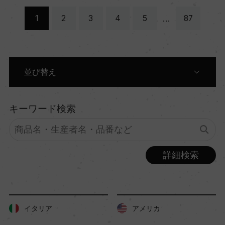
…
1
2
3
4
5
87
並び替え
原産国別に表示
キーワード検索
生産者別に表示
詳細検索
商品名別に表示
色別に表示
イタリア
アメリカ
価格順に表示