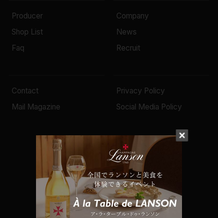
Producer
Company
Shop List
News
Faq
Recruit
Contact
Privacy Policy
Mail Magazine
Social Media Policy
© 2022 Mottox inc.