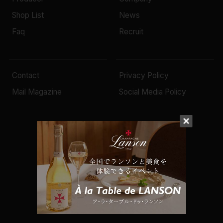
Shop List
News
Faq
Recruit
Contact
Privacy Policy
Mail Magazine
Social Media Policy
© 2022 Mottox inc.