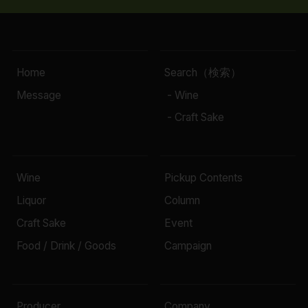
Home
Search（検索）
Message
- Wine
- Craft Sake
Wine
Pickup Contents
Liquor
Column
Craft Sake
Event
Food / Drink / Goods
Campaign
Producer
Company