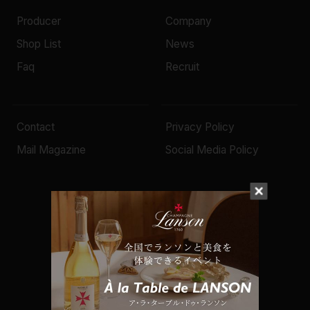
Producer
Company
Shop List
News
Faq
Recruit
Contact
Privacy Policy
Mail Magazine
Social Media Policy
© 2022 Mottox inc.