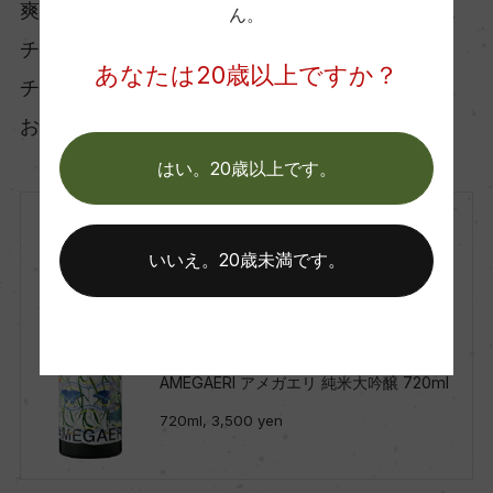
爽やかさを保ちつつ飲みごたえもあり。クリーム
ん。
チーズやハーブを使った軽めのおつまみやフェタ
あなたは20歳以上ですか？
チーズがおすすめ。春は爽やかなお料理と一緒に
お愉しみ下さい。
はい。20歳以上です。
日本
いいえ。20歳未満です。
Tosa Brewing Co. Ltd.
土佐酒造株式会社
Amegaeri junmaidaiginjo
AMEGAERI アメガエリ 純米大吟醸 720ml
720ml, 3,500 yen