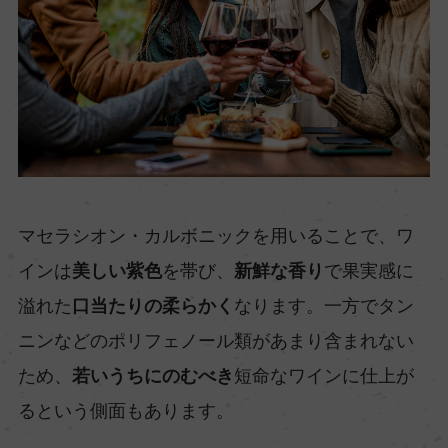
マセラシオン・カルボニックを用いることで、ワ
インは
美しい紫色
を帯び、
新鮮な香り
で果実感に
溢れた
口当たりの柔らかく
なります。一方でタン
ニンなどのポリフェノール類があまり含まれない
ため、
若いうちにのむべき
短命なワインに仕上が
るという側面もあります。