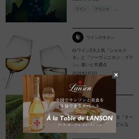
ワイン
フランス
…
ワインのキホン
白ワイン2大人気『シャルド
ネ』と『ソーヴィニヨン・ブラ
ン』違いと共通点
2026年2月3日
ワイン
初心者向け
…
ワインのキホン
ワイン生産者から教わる『オー
ガニックワイン』ってどんな
の？