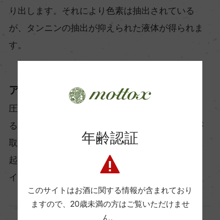
り出します。それにより色素は抽出されている
が、タンニンの抽出が抑えられた液体が得られま
す。
アルコール醗酵
圧搾してできた液体を別の容器に移して酵母によ
るアルコール醗酵を続けます。果皮、梗、種子が
年齢認証
取り除かれた状態なので色素やタンニンの抽出は
起こりません。このアルコール醗酵が終わればワ
インの完成です。
このサイトはお酒に関する情報が含まれており
ますので、
20歳未満の方はご覧いただけませ
ん。