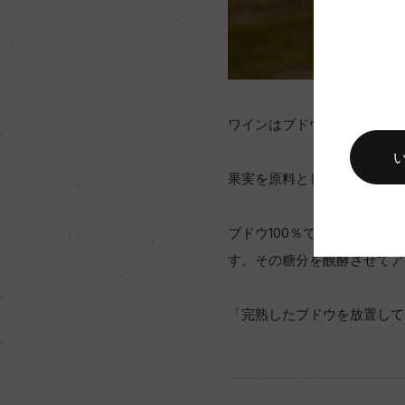
ワインはブドウ果実を原料と
果実を原料とした醸造酒のた
ブドウ100％でつくられて
す。その糖分を醗酵させてア
「完熟したブドウを放置して