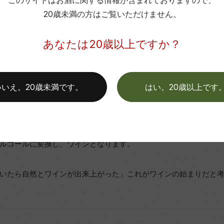
このサイトはお酒に関する情報が含まれておりますので、
20歳未満の方はご覧いただけません。
あなたは20歳以上ですか？
して醸造されたお酒です。
いいえ。20歳未満です。
はい。20歳以上です
め、日本の酒税法では「果実酒」に分類されます。
おり、日本酒やビールと異なり加水は行いません。ブドウは果実の中
ルコールに変換し、ワインとなります。
いたら自然とワインが出来上がった」これがワインの始まりだと