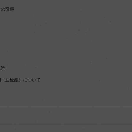
ウの種類
醸造
剤（亜硫酸）について