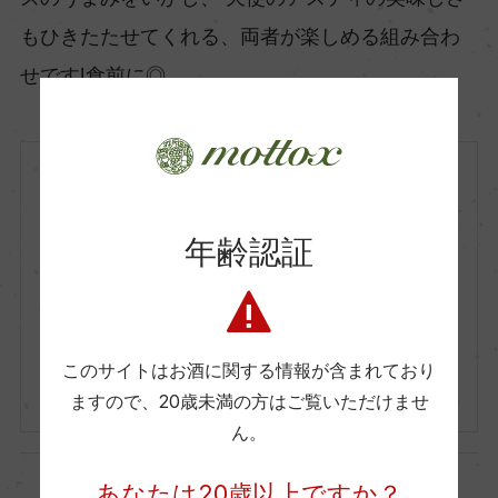
もひきたたせてくれる、両者が楽しめる組み合わ
せです!食前に◎
イタリア
白
NV
年齢認証
Santero F.lli & C. S.p.a.
サンテロ
Asti Degli Angeli
天使のアスティ
このサイトはお酒に関する情報が含まれており
750ml, 1,900 yen
ますので、
20歳未満の方はご覧いただけませ
ん。
あなたは20歳以上ですか？