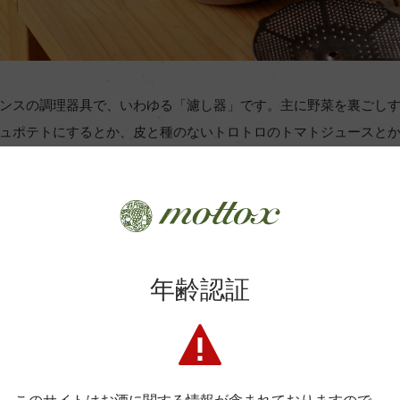
ンスの調理器具で、いわゆる「濾し器」です。主に野菜を裏ごし
ュポテトにするとか、皮と種のないトロトロのトマトジュースと
よっては「一家に一台」の定番品。日本でもインターネットで様
できます。
と頭からいい出汁がとれるはず。濾したトマトとあわせたソース
うな、トロトロなエビトマトソースを目指します。
年齢認証
び。ご家庭では20cmがおすすめです