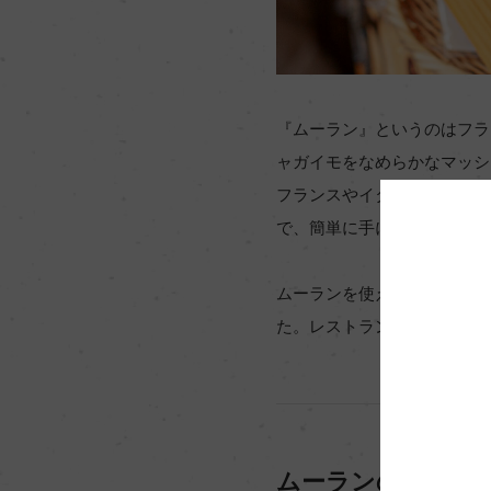
『ムーラン』というのはフラ
ャガイモをなめらかなマッシ
フランスやイタリアの地域に
で、簡単に手に入れることが
ムーランを使えば、エビの殻
た。レストランで出てくるよ
ムーランのサイズ選