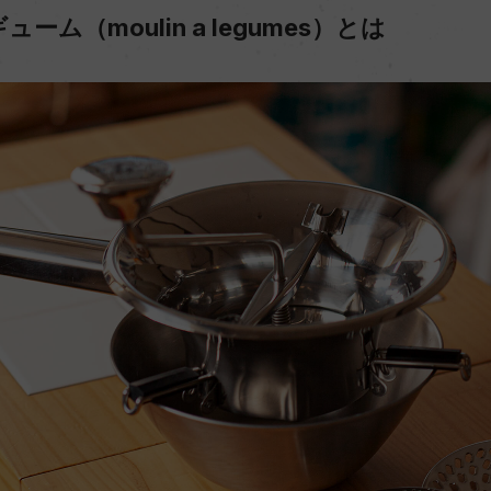
ム（moulin a legumes）とは