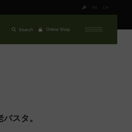
JP
EN
CH
Online Shop
Search
老パスタ。