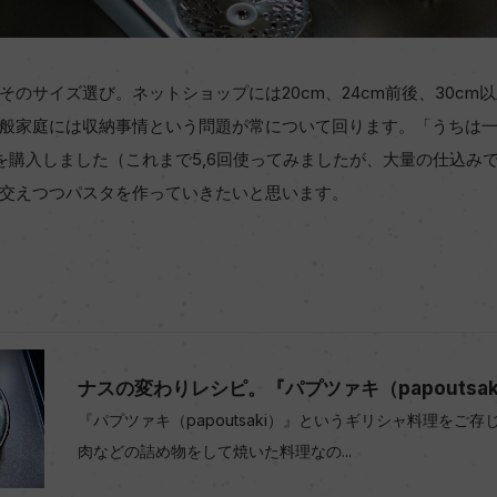
のサイズ選び。ネットショップには20cm、24cm前後、30cm
般家庭には収納事情という問題が常について回ります。「うちは
mを購入しました（これまで5,6回使ってみましたが、大量の仕込み
交えつつパスタを作っていきたいと思います。
ナスの変わりレシピ。『パプツァキ（papoutsaki
『パプツァキ（papoutsaki）』というギリシャ料理をご
肉などの詰め物をして焼いた料理なの...