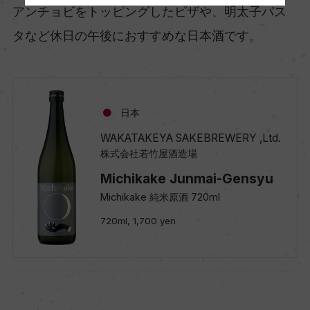
アンチョビをトッピングしたピザや、明太子パス
タなど休日の午後におすすめな日本酒です。
日本
WAKATAKEYA SAKEBREWERY ,Ltd.
株式会社若竹屋酒造場
Michikake Junmai-Gensyu
Michikake 純米原酒 720ml
720ml, 1,700 yen