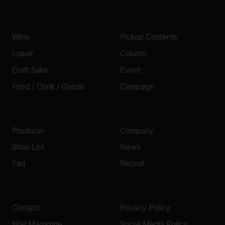
Wine
Pickup Contents
Liquor
Column
Craft Sake
Event
Food / Drink / Goods
Campaign
Producer
Company
Shop List
News
Faq
Recruit
Contact
Privacy Policy
Mail Magazine
Social Media Policy