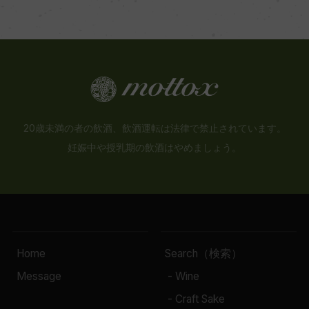
20歳未満の者の飲酒、飲酒運転は法律で禁止されています。
妊娠中や授乳期の飲酒はやめましょう。
Home
Search（検索）
Message
- Wine
- Craft Sake