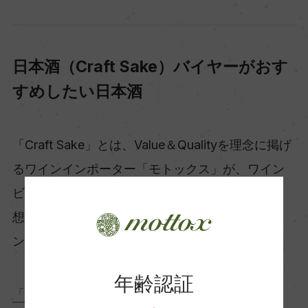
日本酒（Craft Sake）バイヤーがおす
すめしたい日本酒
「Craft Sake」とは、Value＆Qualityを理念に掲げ
るワインインポーター「モトックス」が、ワイン
ビジネスのノウハウと豊富な国際感覚を活かし、
想いを同じくする蔵元と協力して開発した、ワイ
ンのように世界で愛される日本酒のことです。
年齢認証
「Craft Sake」の詳細はこちら