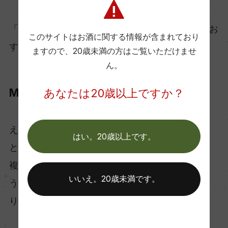
「Craft Sake」バイヤーが、テイスティングしたお
このサイトはお酒に関する情報が含まれており
すすめ日本酒をご紹介いたします。
ますので、
20歳未満の方はご覧いただけませ
ん。
Michikake 純米原酒
あなたは20歳以上ですか？
え？日本酒なの？ワインなの？今まで出会ったこ
はい。20歳以上です。
とのないような不思議な感じ。
複雑味の中に艶のある酸が輝きを放ち、果実のよ
いいえ。20歳未満です。
うな風味とスキッとした感覚が面白くてクセにな
ります。