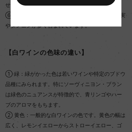
せたワインにみられます。
⑥ 黒：非常に濃密で不透明な色です。濃厚な果実
やタンニンが多く含まれています。
【白ワインの色味の違い】
① 緑：緑がかった色は若いワインや特定のブドウ
品種にみられます。特にソーヴィニヨン・ブラン
は緑色のニュアンスが特徴的で、青リンゴやハー
ブのアロマをもちます。
② 黄色：一般的な白ワインの色です。黄色の幅は
広く、レモンイエローからストローイエロー、ゴ