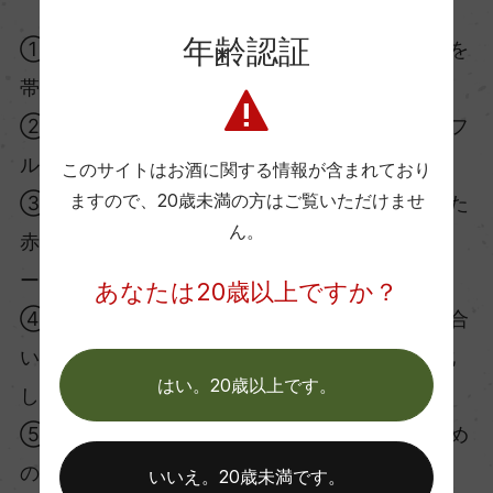
年齢認証
① 紫：若いワインの色です。色味が濃く、青みを
帯びた紫色をしています。
② ルビー：非常に鮮明で透明度の高い赤です。フ
ルーティーで軽快なワインが多いです。
このサイトはお酒に関する情報が含まれており
ますので、
20歳未満の方はご覧いただけませ
③ ガーネット：ブラウンやオレンジが少し入った
ん。
赤色です。熟成が少し進んだワインやピノ・ノワ
ールに多くみられます。
あなたは20歳以上ですか？
④ レンガ：オレンジと褐色が混ざったような色合
いです。赤ワインの熟成が進むとレンガ色に変化
はい。20歳以上です。
してきます。
⑤ マホガニー：赤褐色や茶色にニュアンスが強め
の赤。非常に古くなったワインや意図的に醸造さ
いいえ。20歳未満です。