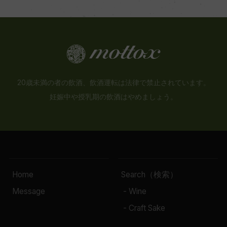
20歳未満の者の飲酒、飲酒運転は法律で禁止されています。
妊娠中や授乳期の飲酒はやめましょう。
Home
Search（検索）
Message
- Wine
- Craft Sake