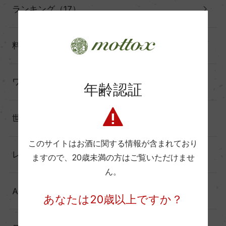
ランキング（17）
料理に合わせる（60）
ワインと暮らす（60）
年齢認証
世界の造り手から（25）
このサイトはお酒に関する情報が含まれており
レポート（137）
ますので、
20歳未満の方はご覧いただけませ
ん。
Another Story（39）
あなたは20歳以上ですか？