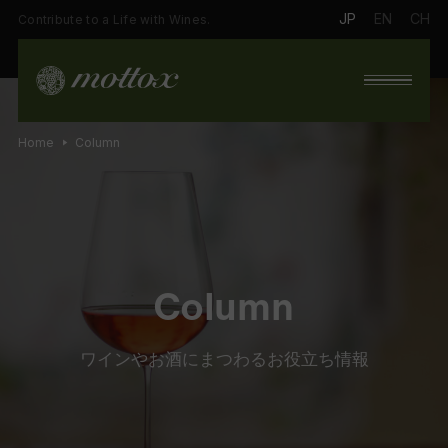
JP
EN
CH
Contribute to a Life with Wines.
Home
Column
Column
ワインやお酒にまつわるお役立ち情報