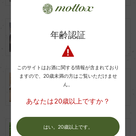
年齢認証
『ワインの添加物』目的と効果を
解説。
このサイトはお酒に関する情報が含まれており
ますので、
20歳未満の方はご覧いただけませ
ワインのアルコール度数に注目！
ん。
アルコール度数が高いワインと低
いワインの違いとおすすめワイン
あなたは20歳以上ですか？
はい。20歳以上です。
『ナチュラルワイン』（ナチュー