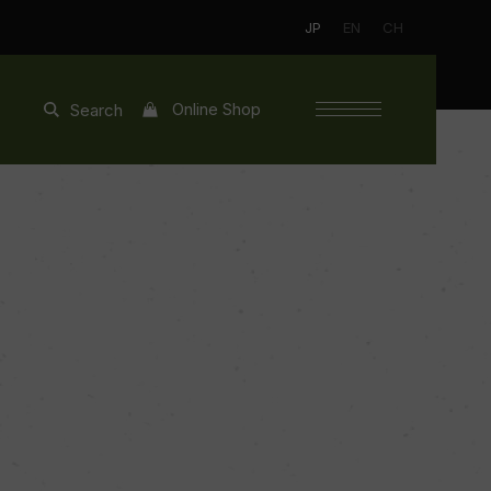
JP
EN
CH
Online Shop
Search
】