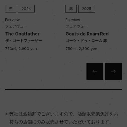
2024
赤
2025
白
20
Fairview
Fairview
ュー
フェアヴュー
フェアヴュー
atfather
Goats do Roam Red
Goats do 
トファーザー
ゴーツ・ドゥ・ローム 赤
ゴーツ・ドゥ
,900 yen
750ml, 2,300 yen
750ml, 2,30
弊社は酒類卸でございますので、酒類販売業免許をお
持ちの店舗にのみ販売させていただいております。