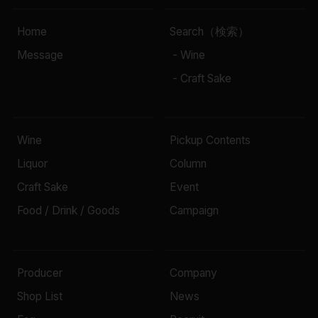
Home
Search（検索）
Message
- Wine
- Craft Sake
Wine
Pickup Contents
Liquor
Column
Craft Sake
Event
Food / Drink / Goods
Campaign
Producer
Company
Shop List
News