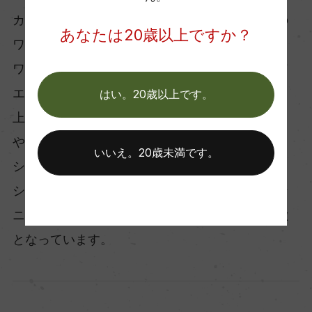
カーショウ氏が目指すワインのスタイルは、その
あなたは20歳以上ですか？
ワインが生まれた場所が連想されるような（テロ
ワールが感じられる）ワインです。カーショウ・
エルギン・シャルドネは控えめで、ミネラル感、
はい。20歳以上です。
上品な白い果実味に、オートミールのニュアンス
やオーク樽由来の複雑さが感じられます。一方、
いいえ。20歳未満です。
シラーは黒果実やヨード、薬草や黒胡椒のフレッ
シュで調和の取れた味わいを引き出す繊細なタン
ニンに支えられた緻密なスタイルのワインが特徴
となっています。