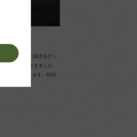
。
てバルクワインの販売を行っ
の販路を拡大してきました。
規模を広げています。60以