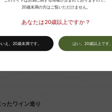
このサイトはお酒に関する情報が含まれておりますので、
20歳未満の方はご覧いただけません。
あなたは20歳以上ですか？
醸造家チーム
いいえ。20歳未満です。
はい。20歳以上です
に協同組合として設立されたテッレ・チェヴィコ社は、70年代を通し
い、2000年以降料飲店でのボトルワイン販売も開始し、徐々にそ
ニャのみならずヴェネト、トスカーナやウンブリア地方にまで生産
タリア屈指の協同組合に成長しています。
立ったワイン造り