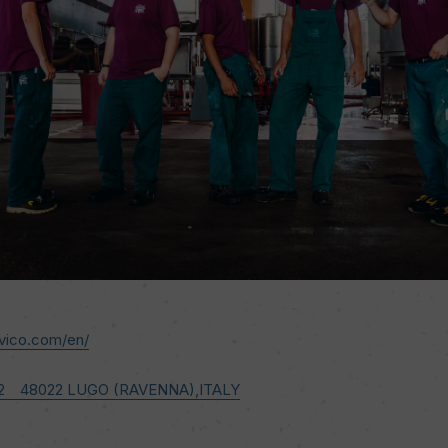
vico.com/en/
72 48022 LUGO (RAVENNA),ITALY