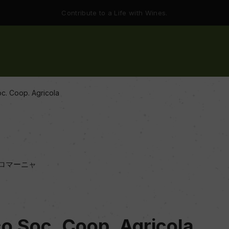
Contribute to a Life with Wines.
c. Coop. Agricola
ロマーニャ
co Soc. Coop. Agricola