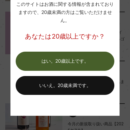
ワイン
このサイトはお酒に関する情報が含まれており
ますので、
20歳未満の方はご覧いただけませ
ん。
メディア・受賞情報
『サクラアワード2026』ダイ
あなたは20歳以上ですか？
ヤモンドトロフィー＆ダブルゴ
ールド受賞ワインのご紹介
2026年3月5日
はい。20歳以上です。
メディア・受賞情報
『グルメWatch』に掲載されま
いいえ。20歳未満です。
した 2025.9
2025年9月29日
レポート
今月の新規取り扱い商品【202