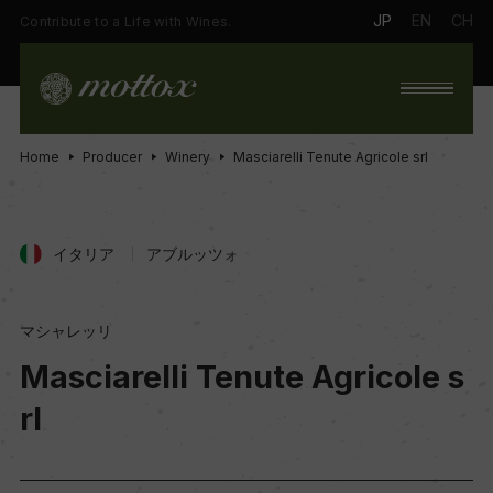
JP
EN
CH
Contribute to a Life with Wines.
Home
Producer
Winery
Masciarelli Tenute Agricole srl
イタリア
アブルッツォ
マシャレッリ
Masciarelli Tenute Agricole s
rl