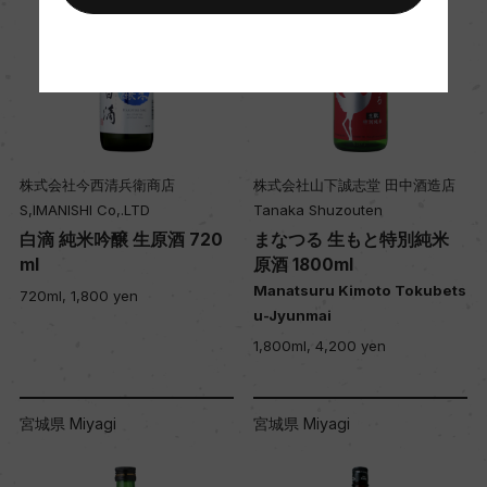
株式会社今西清兵衛商店
株式会社山下誠志堂 田中酒造店
S,IMANISHI Co,.LTD
Tanaka Shuzouten
白滴 純米吟醸 生原酒 720
まなつる 生もと特別純米
ml
原酒 1800ml
Manatsuru Kimoto Tokubets
720ml, 1,800 yen
u-Jyunmai
1,800ml, 4,200 yen
宮城県 Miyagi
宮城県 Miyagi