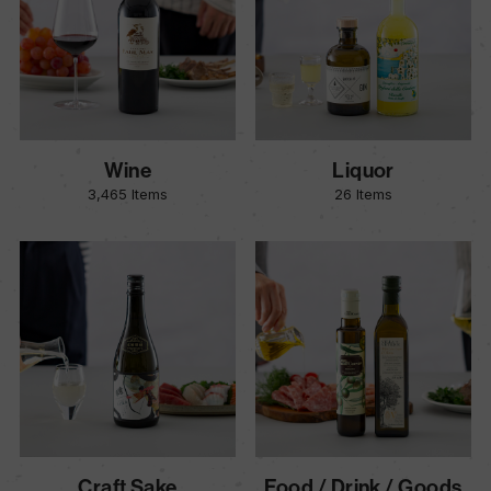
Wine
Liquor
3,465 Items
26 Items
Craft Sake
Food / Drink / Goods