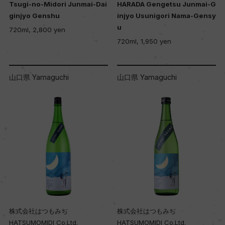
Tsugi-no-Midori Junmai-Dai
HARADA Gengetsu Junmai-G
ginjyo Genshu
injyo Usunigori Nama-Gensy
u
720ml, 2,800 yen
720ml, 1,950 yen
山口県 Yamaguchi
山口県 Yamaguchi
株式会社はつもみぢ
株式会社はつもみぢ
HATSUMOMIDI Co.Ltd.
HATSUMOMIDI Co.Ltd.