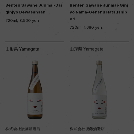
Benten Sawane Junmai-Dai
Benten Sawane Junmai-Ginj
ginjyo Dewasansan
yo Nama-Genshu Hatsushib
ori
720ml, 3,500 yen
720ml, 1,680 yen
山形県 Yamagata
山形県 Yamagata
株式会社後藤酒造店
株式会社後藤酒造店