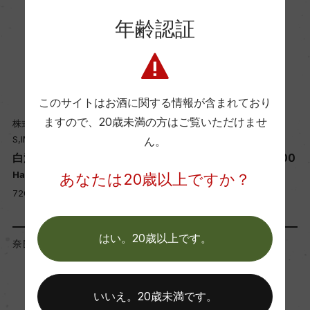
年齢認証
このサイトはお酒に関する情報が含まれており
ますので、
20歳未満の方はご覧いただけませ
株式会社今西清兵衛商店
株式会社今西清兵衛商店
S,IMANISHI Co,.LTD
S,IMANISHI Co,.LTD
ん。
白滴 純米吟醸 720ml
白滴 純米吟醸 生原酒 1800
ml
Hakuteki Junmai-Ginjyo
あなたは20歳以上ですか？
720ml, 1,500 yen
1,800ml, 3,600 yen
はい。20歳以上です。
奈良県 Nara
宮城県 Miyagi
いいえ。20歳未満です。