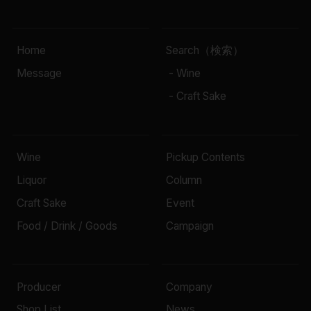
Home
Search（検索）
Message
- Wine
- Craft Sake
Wine
Pickup Contents
Liquor
Column
Craft Sake
Event
Food / Drink / Goods
Campaign
Producer
Company
Shop List
News