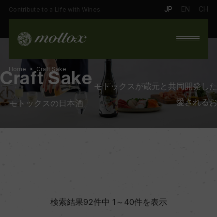
JP
EN
CH
Contribute to a Life with Wines.
Home
Craft Sake
Craft Sake
モトックスが蔵元と共同開発し
愛される
モトックスの日本酒
検索結果92件中 1～40件を表示