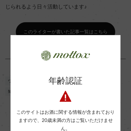
じられるよう日々活動しています♪
このライターが書いた記事一覧はこちら
年齢認証
ワイン
初心者向け
howto
基礎知識
雑学
知識
知識を深めたい
このサイトはお酒に関する情報が含まれており
ますので、
20歳未満の方はご覧いただけませ
ん。