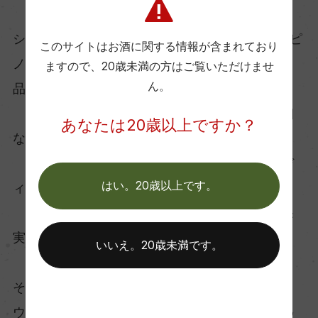
シャンパーニュは主に3つの品種（シャルドネ、ピ
このサイトはお酒に関する情報が含まれており
ノ・ノワール、ムニエ）で生産されていますが、
ますので、
20歳未満の方はご覧いただけませ
ん。
品種によって味わいの傾向が違ってきます。
・シャルドネ（白ブドウ）：エレガントで繊細
あなたは20歳以上ですか？
なワインを生み出す
・ピノ・ノワール（黒ブドウ）：ワインにボデ
はい。20歳以上です。
ィと力強さをもたらす
・ムニエ（黒ブドウ）：ワインはやわらかく果
実味豊か
いいえ。20歳未満です。
そこで覚えておきたいのが、白ブドウか黒ブド
ウ、どちらからできたシャンパーニュなのかがわ