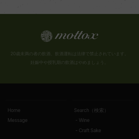
20歳未満の者の飲酒、飲酒運転は法律で禁止されています。
妊娠中や授乳期の飲酒はやめましょう。
Home
Search（検索）
Message
- Wine
- Craft Sake