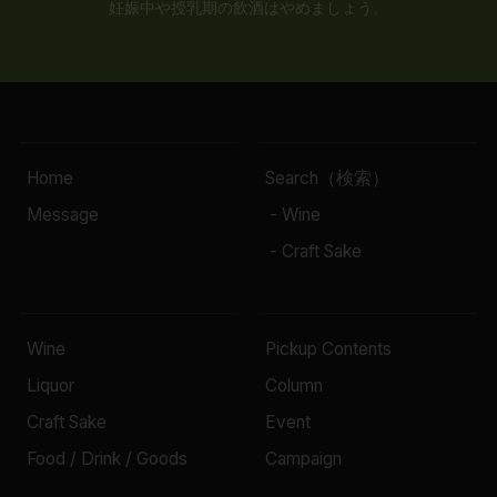
妊娠中や授乳期の飲酒はやめましょう。
Home
Search（検索）
Message
- Wine
- Craft Sake
Wine
Pickup Contents
Liquor
Column
Craft Sake
Event
Food / Drink / Goods
Campaign