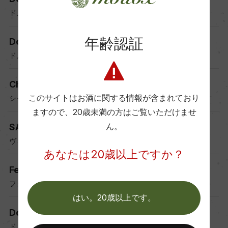
ドメーヌ・ヴォコレ・エ・フィス
年齢認証
Domaine Alain Geoffroy
ドメーヌ・アラン・ジョフロワ
Chateau des Maladrets
このサイトはお酒に関する情報が含まれており
シャトー・デ・マラドレ
ますので、
20歳未満の方はご覧いただけませ
SARL Vincent et Fils
ん。
ヴァンサン・エ・フィス
あなたは20歳以上ですか？
Fernand Laroche
フェルナン・ラロッシュ
はい。20歳以上です。
Domaine Latour-Giraud
ドメーヌ・ラトゥール・ジロー