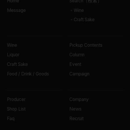
Home
Search（検索）
Message
- Wine
- Craft Sake
Wine
Pickup Contents
Liquor
Column
Craft Sake
Event
Food / Drink / Goods
Campaign
Producer
Company
Shop List
News
Faq
Recruit