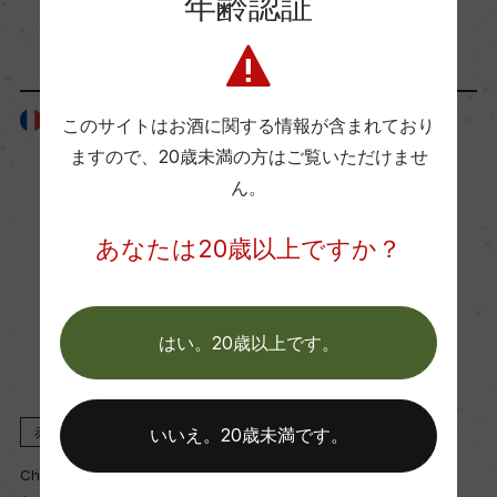
年齢認証
ル
750ml, 6,800 yen
フランス
フランス
このサイトはお酒に関する情報が含まれており
ますので、
20歳未満の方はご覧いただけませ
ん。
あなたは20歳以上ですか？
はい。20歳以上です。
赤
2021
赤
2020
いいえ。20歳未満です。
Chateau Giscours
Chateau Giscours