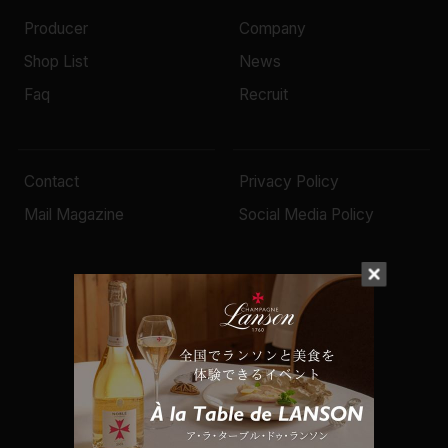
Producer
Company
Shop List
News
Faq
Recruit
Contact
Privacy Policy
Mail Magazine
Social Media Policy
© 2022 Mottox inc.
生産者を絞り込む