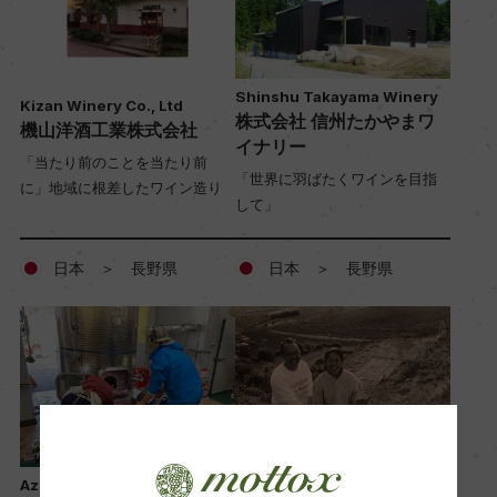
Shinshu Takayama Winery
Kizan Winery Co., Ltd
株式会社 信州たかやまワ
機山洋酒工業株式会社
イナリー
「当たり前のことを当たり前
「世界に羽ばたくワインを目指
に」地域に根差したワイン造り
して」
日本 ＞ 長野県
日本 ＞ 長野県
Villa d'est Gardenfarm and
Azumino Winery