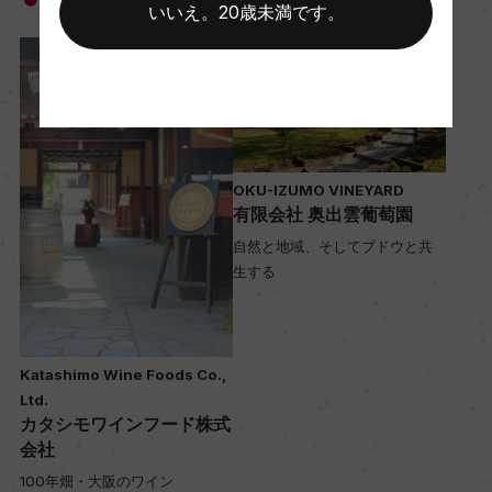
いいえ。20歳未満です。
OKU-IZUMO VINEYARD
有限会社 奥出雲葡萄園
自然と地域、そしてブドウと共
生する
Katashimo Wine Foods Co.,
Ltd.
カタシモワインフード株式
会社
100年畑・大阪のワイン