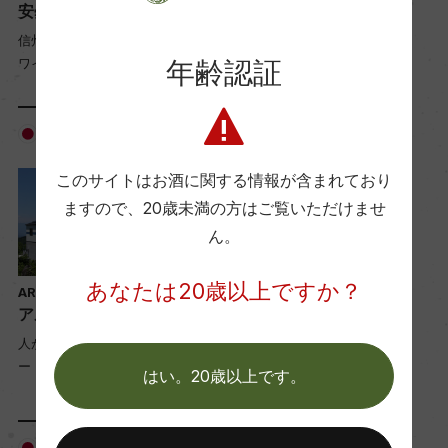
Winery
安曇野ワイナリー株式会社
株式会社ヴィラデストワイ
信州安曇野。大地の一滴を醸す
ナリー
ワイナリー
年齢認証
日本 ＞ 長野県
日本 ＞ 長野県
このサイトはお酒に関する情報が含まれており
ますので、
20歳未満の方はご覧いただけませ
ん。
あなたは20歳以上ですか？
ARC-EN-VIGNE
Northern Alps Vineyards
アルカンヴィーニュ
株式会社ノーザンアルプス
ヴィンヤード
人が醸し、人を育てるワイナリ
ー
北アルプス山麓で貫くドメーヌ
はい。20歳以上です。
スタイル
日本 ＞ 大阪府
日本 ＞ 島根県