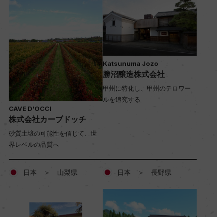
Katsunuma Jozo
勝沼醸造株式会社
甲州に特化し、甲州のテロワー
ルを追究する
CAVE D'OCCI
株式会社カーブドッチ
砂質土壌の可能性を信じて、世
界レベルの品質へ
日本 ＞ 山梨県
日本 ＞ 長野県