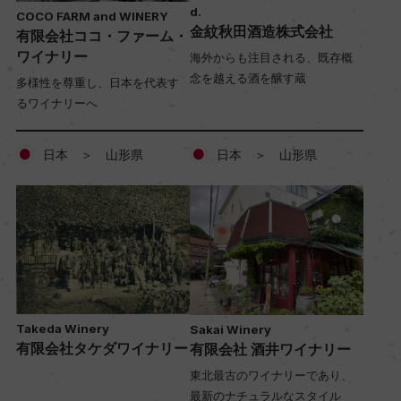
d.
COCO FARM and WINERY
金紋秋田酒造株式会社
有限会社ココ・ファーム・
ワイナリー
海外からも注目される、既存概
念を越える酒を醸す蔵
多様性を尊重し、日本を代表す
るワイナリーへ
日本 ＞ 山形県
日本 ＞ 山形県
Takeda Winery
Sakai Winery
有限会社タケダワイナリー
有限会社 酒井ワイナリー
東北最古のワイナリーであり、
最新のナチュラルなスタイル