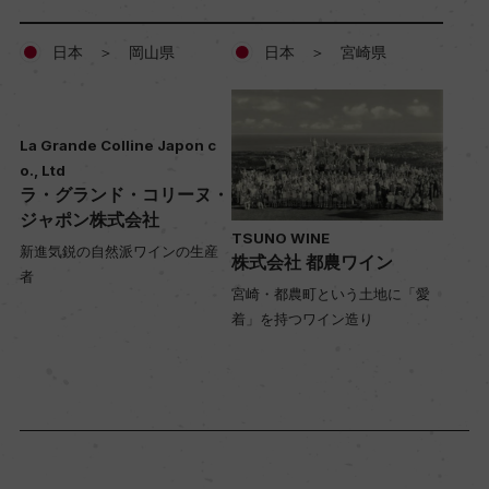
日本 ＞ 岡山県
日本 ＞ 宮崎県
La Grande Colline Japon c
o., Ltd
ラ・グランド・コリーヌ・
ジャポン株式会社
TSUNO WINE
新進気鋭の自然派ワインの生産
株式会社 都農ワイン
者
宮崎・都農町という土地に「愛
着」を持つワイン造り