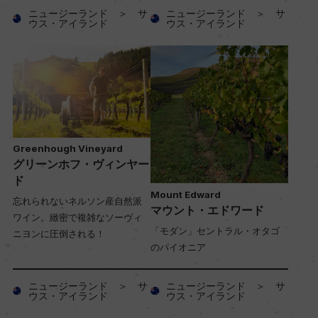
ニュージーランド ＞ サ
ニュージーランド ＞ サ
ウス・アイランド
ウス・アイランド
Greenhough Vineyard
グリーンホフ・ヴィンヤー
ド
Mount Edward
忘れられないネルソン産自然派
マウント・エドワード
ワイン。緻密で複雑なソーヴィ
「モダン」セントラル・オタゴ
ニヨンに圧倒される！
のパイオニア
ニュージーランド ＞ サ
ニュージーランド ＞ サ
ウス・アイランド
ウス・アイランド