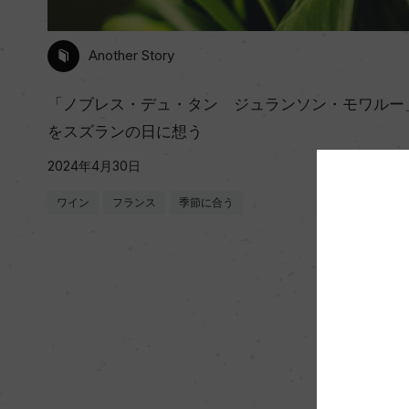
Another Story
「ノブレス・デュ・タン ジュランソン・モワルー
をスズランの日に想う
2024年4月30日
ワイン
フランス
季節に合う