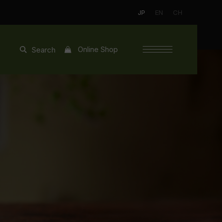
JP
EN
CH
Online Shop
Search