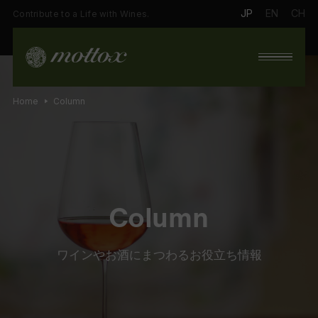
JP
EN
CH
Contribute to a Life with Wines.
Home
Column
Column
ワインやお酒にまつわるお役立ち情報