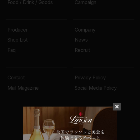
Food / Drink / Goods
Campaign
Producer
Company
Shop List
News
Faq
Recruit
Contact
Privacy Policy
Mail Magazine
Social Media Policy