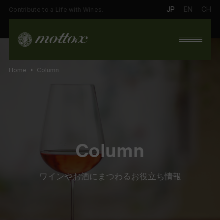
JP
EN
CH
Contribute to a Life with Wines.
Home
Column
Column
ワインやお酒にまつわるお役立ち情報