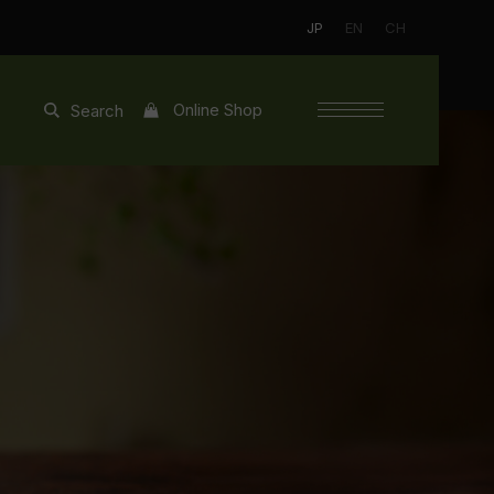
JP
EN
CH
Online Shop
Search