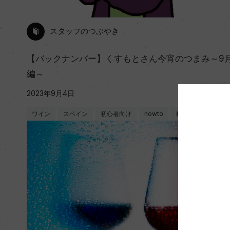
スタッフのつぶやき
【バックナンバー】くすもとさん今宵のつまみ～9
編～
2023年9月4日
ワイン
スペイン
初心者向け
howto
料理に合う
…