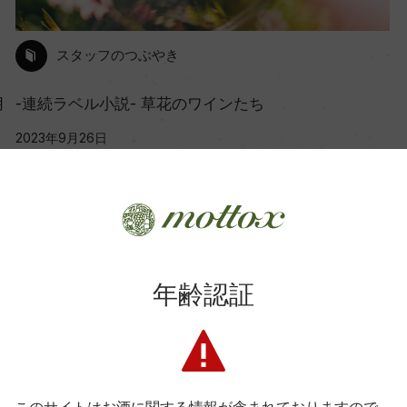
スタッフのつぶやき
月
-連続ラベル小説- 草花のワインたち
2023年9月26日
Craft Sake
ワイン
フランス
イタリア
スペイン
…
年齢認証