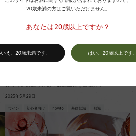
このサイトはお酒に関する情報が含まれておりますので、
20歳未満の方はご覧いただけません。
あなたは20歳以上ですか？
いいえ。20歳未満です。
はい。20歳以上です
ワインのキホン
赤ワインの造り方は？製造工程をご紹介！
2025年5月29日
ワイン
初心者向け
howto
基礎知識
知識
…