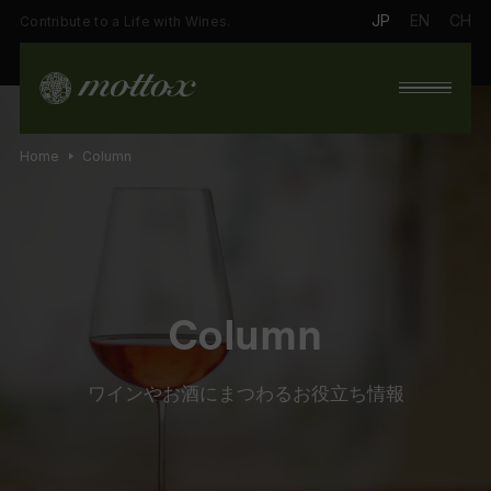
JP
EN
CH
Contribute to a Life with Wines.
Home
Column
Column
ワインやお酒にまつわるお役立ち情報