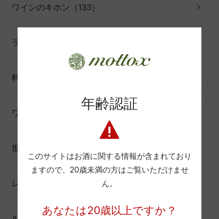
ワインのキホン（133）
ランキング（17）
料理に合わせる（60）
年齢認証
ワインと暮らす（60）
世界の造り手から（25）
このサイトはお酒に関する情報が含まれており
ますので、
20歳未満の方はご覧いただけませ
レポート（137）
ん。
あなたは20歳以上ですか？
Another Story（39）