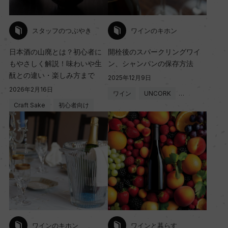
スタッフのつぶやき
ワインのキホン
日本酒の山廃とは？初心者に
開栓後のスパークリングワイ
もやさしく解説！味わいや生
ン、シャンパンの保存方法
酛との違い・楽しみ方まで
2025年12月9日
2026年2月16日
ワイン
UNCORK
…
Craft Sake
初心者向け
ワインのキホン
ワインと暮らす