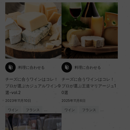
料理に合わせる
料理に合わせる
チーズに合うワインはコレ！
チーズに合うワインはコレ！
プロが選ぶカジュアルワイン9
プロが選ぶ王道マリアージュ1
選-vol.2
0選
2023年11月10日
2025年11月6日
ワイン
フランス
…
ワイン
フランス
…