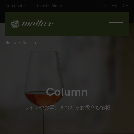
JP
EN
CH
Contribute to a Life with Wines.
Home
Column
Column
ワインやお酒にまつわるお役立ち情報