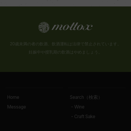
20歳未満の者の飲酒、飲酒運転は法律で禁止されています。
妊娠中や授乳期の飲酒はやめましょう。
Home
Search（検索）
Message
- Wine
- Craft Sake